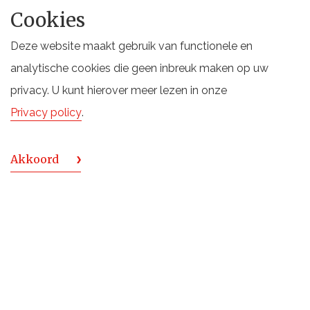
Website:
Whisky & Rum aan Zee
Cookies
Laat je meevoeren langs verhalen van distilleerderijen,
Deze website maakt gebruik van functionele en
rijpingsmethodes en smaakprofielen. Bezoek onze
analytische cookies die geen inbreuk maken op uw
stand en ontdek hoe whisky en rum – elk met hun eigen
privacy. U kunt hierover meer lezen in onze
karakter – samenkomen aan zee.
Privacy policy
.
TERUG NAAR OVERZICHT
Akkoord
TERUG NAAR BOVEN
De Monnik Dranken
Deventerstraat 6