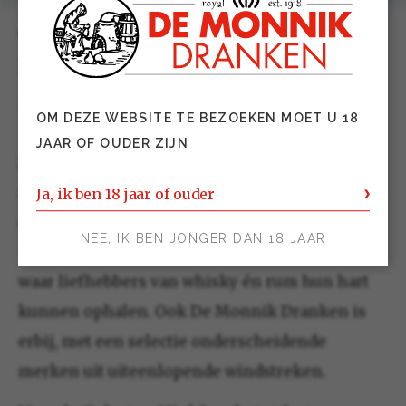
Whisky & Rum aan Zee 2025 –
IJmuiden
11 oktober 2025 14:00
OM DEZE WEBSITE TE BEZOEKEN MOET U 18
JAAR OF OUDER ZIJN
Zout in de lucht, karakter in het glas. Op
zaterdag 11 oktober 2025 vormt IJmuiden
Ja, ik ben 18 jaar of ouder
opnieuw het decor voor Whisky & Rum aan Zee
NEE, IK BEN JONGER DAN 18 JAAR
– een sfeervol festival aan de Nederlandse kust
waar liefhebbers van whisky én rum hun hart
kunnen ophalen. Ook De Monnik Dranken is
erbij, met een selectie onderscheidende
merken uit uiteenlopende windstreken.