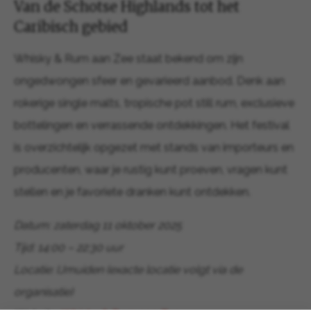
Van de Schotse Highlands tot het
Caribisch gebied
Whisky & Rum aan Zee staat bekend om zijn
ongedwongen sfeer en gevarieerd aanbod. Denk aan
rokerige single malts, tropische pot still rum, exclusieve
bottelingen en verrassende ontdekkingen. Het festival
is overzichtelijk opgezet met stands van importeurs en
producenten, waar je rustig kunt proeven, vragen kunt
stellen en je favoriete dranken kunt ontdekken.
Datum: zaterdag 11 oktober 2025
Tijd: 14:00 – 22:30 uur
Locatie: IJmuiden (exacte locatie volgt via de
organisatie)