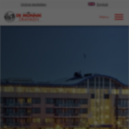
Online bestellen
English
Door naar content
Events | proeverijen & festivals
2025
Oktober