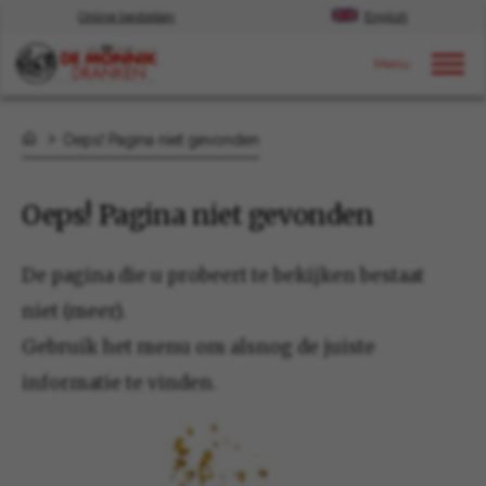
Online bestellen
English
Door naar content
Oeps! Pagina niet gevonden
Oeps! Pagina niet gevonden
De pagina die u probeert te bekijken bestaat
niet (meer).
Gebruik het menu om alsnog de juiste
informatie te vinden.